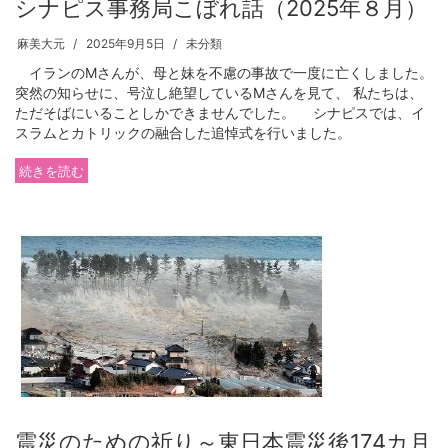
シナピス事務局こぼれ話（2025年８月）
麻美大元
2025年9月5日
未分類
イランのMさんが、母と妹を不慮の事故で一度に亡くしました。
突然の知らせに、号泣し絶望しているMさんを見て、 私たちは、
ただそばにいることしかできませんでした。 シナピスでは、イ
スラムとカトリックの融合した追悼式を行いました。
続きを読む
震災のための祈り～東日本震災後174カ月