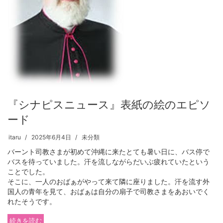
『シナピスニュース』表紙の絵のエピソ
ード
itaru
2025年6月4日
未分類
バーント司教さまが初めて沖縄に来たとても暑い日に、バス停で
バスを待っていました。汗を流しながらだいぶ疲れていたという
ことでした。
そこに、一人のおばぁがやって来て隣に座りました。汗を流す外
国人の青年を見て、おばぁは自分の扇子で司教さまをあおいでく
れたそうです。
続きを読む