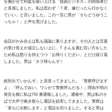
を働かせて利益を吸い上げる「貧困ビジネス」の関係者だ
と直感しました。私は思わず「Ｔ君、嫌だったら行かなく
ていい」と言いました。この一言に男が「そらどうゆうこ
っちゃ！」と声を荒げました。
会話がかみ合えば私も議論に乗りますが、その人とは言葉
の受け答えが成立しない上に、T さんを蔑む言い方をした
ため私は怒りを抑えつつ「お帰りください」とだけ繰り返
しました。男は「オラ帰らんぞ！
絶対出ていかんぞ」と居直ってきました。「警察呼びます
よ」「呼んでみい、ワシかて警察呼んだる！」理由不明の
発言を横に私は110 番通報しました。通報中、男は私のそ
ばで大声で喚き散らし通話を妨害してきました。警察は
「直ちに出動します」と電話を切りました。すると男は