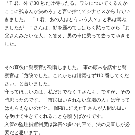
「T 君、外で30 秒だけ待ったる。ワシについてくるんか
ここに残るんか決めろ」と言い捨ててシナピスから出てい
きました。 「Ｔ君、あの人はどういう人？」と私は尋ね
ましたが、Ｔさんは、顔を歪めてしばらく黙ってから「お
父さんみたいな人」と答え、男の車に乗って去ってゆきま
した。
その直後に警察官が到着しました。 事の顛末を話すと警
察官は「危険でした。これからは躊躇せず110 番してくだ
さい」と言いました。
守ってほしいのは、私だけでなくＴさんも、ですが、その
時思ったのです。「市民扱いされない立場の人」は守って
はもらえないのだと。 闇夜に消えたT さんが人間の扱い
を受けて生きてくれることを願うばかりです。
入管の監理措置制度は弊害の多い内容で、法の見直しが必
要だと思います。