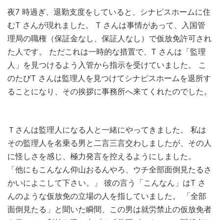
夜7 時過ぎ、退勤支度をしていると、シナピスホームに住
むT さんが現れました。 T さんは事情があって、入国管
理局の職権（保証金なし、保証人なし）で仮放免許可され
た人です。 ただこれは一時的な措置で、T さんは「監理
人」を見つけるよう入管から指示を受けていました。 こ
のたびT さんは監理人を見つけてシナピスホームを退所す
ることになり、その挨拶に事務所へ来てくれたのでした。
Ｔさんは監理人になる人と一緒にやってきました。 私は
その監理人を名乗る男と二言三言交わしましたが、その人
に怪しさを感じ、極力発言を控えるようにしました。
「他にもこんなん仰山おるんやろ、ウチ全部面倒見たるさ
かいによこして下さい。」 彼の言う「こんなん」はT さ
んのような仮放免の立場の人を指していました。 「全部
面倒見たる」と聞いた瞬間、この男は就労禁止の仮放免者