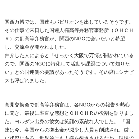
関西万博では、国連もパビリオンを出しているそうです。
その仕事で来日した国連人権高等弁務官事務所（ＯＨＣＨ
Ｒ）の副高等弁務官が、関西のNGOに会いたいと希望
し、交流会が開かれました。
仲介した人によると「せっかく大阪で万博が開かれている
ので、関西のNGOに特化して活動や課題について知りた
い」との国連側の要請があったそうです。その席にシナピ
スも呼ばれました。
意見交換会で副高等弁務官は、各NGOからの報告を熱心
に聞き、最後に率直な感想とＯＨＣＨＲの役割を語りまし
た。ヨルダン出身の彼女は笑顔の素敵な人でした。 「国
連は今、各国からの拠出金が減少し人員も削減され、厳し
い状況にある。世界的にも人権を後退させるなか、現場で