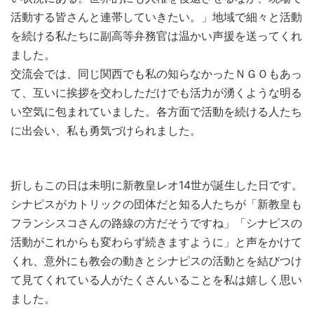
活動する皆さんと連帯していきたい。」地域で細々と活動
を続ける私たちに副高等弁務官は温かい声援を送ってくれ
ました。
交流会では、同じ関西でも私の知らなかったＮＧＯもあっ
て、互いに挨拶を交わしただけでも活力が湧くような明る
い空気に包まれていました。各方面で活動を続ける人たち
に出会い、私も勇気づけられました。
折しもこの日は未明に新教皇レオ14世が誕生した日です。
シナピスがカトリックの団体だと知る人たちが「新教皇も
フランシスコさんの路線の方だそうですね」「シナピスの
活動がこれからも変わらず続きますように」と声をかけて
くれ、意外にも教会の動きとシナピスの活動とを結びつけ
て見てくれている人がたくさんいることを私は嬉しく思い
ました。