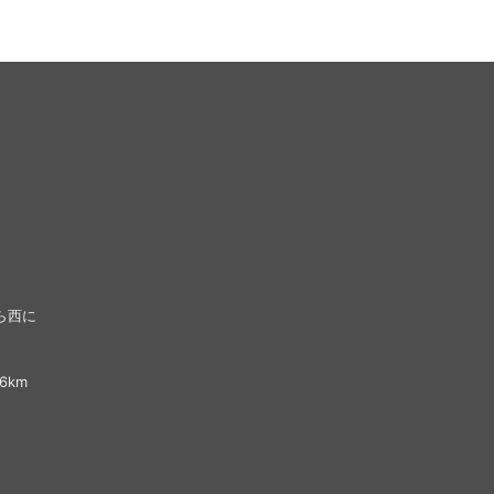
ら西に
6km