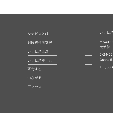
シナピス/ 
シナピスとは
〒540-0
難民移住者支援
大阪市中央
シナピス工房
2-24-22
Osaka 5
シナピスホーム
TEL/06-
寄付する
つながる
アクセス