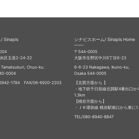
Sinapis
シナピスホーム/ Sinapis Home
004
〒544-0005
区玉造2-24-22
大阪市生野区中川6丁目6-23
 Tamatsukuri, Chuo-ku、
6-6-23 Nakagawa, Ikuno-ku,
40-0004
Osaka 544-0005
6942-1784 FAX/06-6920-2203
【北巽方面から 】
・地下鉄千日前線北巽駅4番出口か
1.3km
【桃谷方面から】
・ＪＲ環状線 桃谷駅南口から東に1.
TEL/080-8940-8847