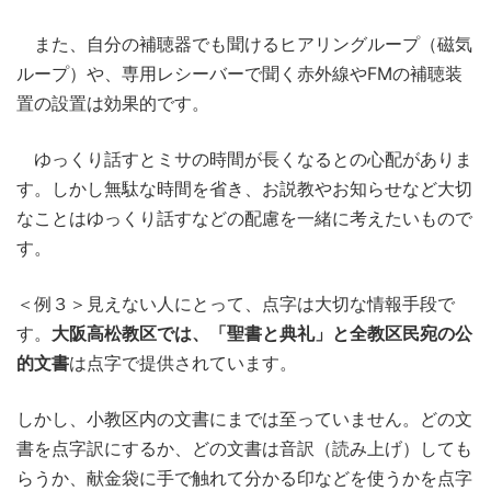
また、自分の補聴器でも聞けるヒアリングループ（磁気
ループ）や、専用レシーバーで聞く赤外線やFMの補聴装
置の設置は効果的です。
ゆっくり話すとミサの時間が長くなるとの心配がありま
す。しかし無駄な時間を省き、お説教やお知らせなど大切
なことはゆっくり話すなどの配慮を一緒に考えたいもので
す。
＜例３＞見えない人にとって、点字は大切な情報手段で
す。
大阪高松教区では、「聖書と典礼」と全教区民宛の公
的文書
は点字で提供されています。
しかし、小教区内の文書にまでは至っていません。どの文
書を点字訳にするか、どの文書は音訳（読み上げ）しても
らうか、献金袋に手で触れて分かる印などを使うかを点字