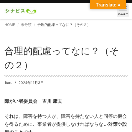
Translate »
メニュー
HOME
未分類
合理的配慮ってなに？（その２）
合理的配慮ってなに？（そ
の２）
itaru
2024年11月3日
障がい者委員会 吉川 康夫
それは、障害を持つ人が、障害を持たない人と同等の機会
を得るために
、
事業者が提供しなければならない
対策
や
設
備のこと
です。