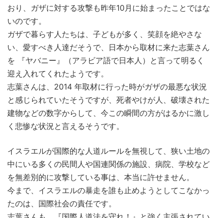
おり、ガザに対する攻撃も昨年10月に始まったことではな
いのです。
ガザで暮らす人たちは、子どもが多く、笑顔を絶やさな
い、愛すべき人達だそうで、日本から取材に来た志葉さん
を 『ヤバニー』（アラビア語で日本人）と言って明るく
迎え入れてくれたようです。
志葉さんは、2014 年取材に行った時がガザの最悪な状況
と感じられていたそうですが、死者やけが人、破壊された
建物などの数字からして、今この瞬間の方がはるかに激し
く悲惨な状況と言えるそうです。
イスラエルが国際的な人道ルールを無視して、狭い土地の
中にいる多くの民間人や国連関係の施設、病院、学校など
を無差別的に攻撃している事は、本当に許せません。
今まで、イスラエルの暴走を誰も止めようとしてこなかっ
たのは、国際社会の責任です。
志葉さんも、『国際人道法を守れ！』と強く主張されてい